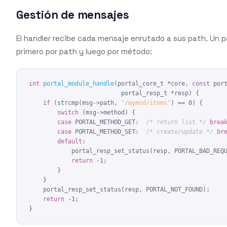
Gestión de mensajes
El handler recibe cada mensaje enrutado a sus path. Un 
primero por path y luego por método:
int
portal_module_handle
(portal_core_t *core, 
const
 port
                          portal_resp_t *resp) {

if
 (strcmp(msg->path, 
"/mymod/items"
) == 0) {

switch
 (msg->method) {

case
 PORTAL_METHOD_GET:  
/* return list */
brea
case
 PORTAL_METHOD_SET:  
/* create/update */
br
default
:

            portal_resp_set_status(resp, PORTAL_BAD_REQU
return
 -1;

        }

    }

    portal_resp_set_status(resp, PORTAL_NOT_FOUND);

return
 -1;

}