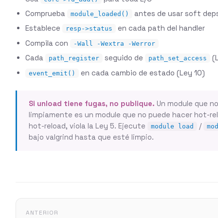
Comprueba
antes de usar soft dep
module_loaded()
Establece
en cada path del handler
resp->status
Compila con
-Wall -Wextra -Werror
Cada
seguido de
(L
path_register
path_set_access
en cada cambio de estado (Ley 10)
event_emit()
Si unload tiene fugas, no publique.
Un module que no
limpiamente es un module que no puede hacer hot-rel
hot-reload, viola la Ley 5. Ejecute
/
module load
mo
bajo valgrind hasta que esté limpio.
ANTERIOR