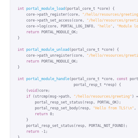
int
portal_module_load
(portal_core_t *core) {

    core->path_register(core, 
"/hello/resources/greetin
    core->path_set_access(core, 
"/hello/resources/greet
    core->log(core, PORTAL_LOG_INFO, 
"hello"
, 
"Module l
return
 PORTAL_MODULE_OK;

}

int
portal_module_unload
(portal_core_t *core) {

    core->path_unregister(core, 
"/hello/resources/greet
return
 PORTAL_MODULE_OK;

}

int
portal_module_handle
(portal_core_t *core, 
const
 port
                          portal_resp_t *resp) {

    (
void
)core;

if
 (strcmp(msg->path, 
"/hello/resources/greeting"
) =
        portal_resp_set_status(resp, PORTAL_OK);

        portal_resp_set_body(resp, 
"Hello from TLS!\n"
, 
return
 0;

    }

    portal_resp_set_status(resp, PORTAL_NOT_FOUND);

return
 -1;

}