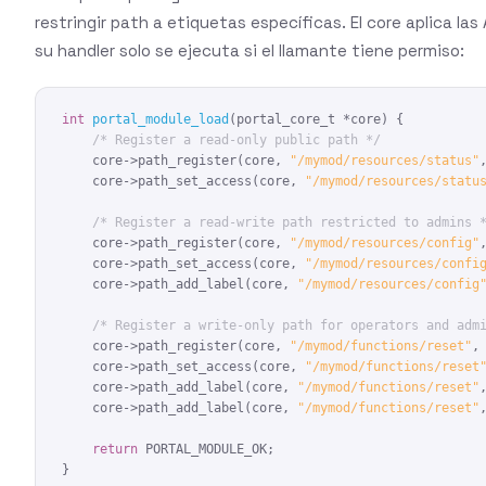
restringir path a etiquetas específicas. El core aplica 
su handler solo se ejecuta si el llamante tiene permiso:
int
portal_module_load
(portal_core_t *core) {

/* Register a read-only public path */
    core->path_register(core, 
"/mymod/resources/status"
    core->path_set_access(core, 
"/mymod/resources/statu
/* Register a read-write path restricted to admins 
    core->path_register(core, 
"/mymod/resources/config"
    core->path_set_access(core, 
"/mymod/resources/confi
    core->path_add_label(core, 
"/mymod/resources/config
/* Register a write-only path for operators and adm
    core->path_register(core, 
"/mymod/functions/reset"
,
    core->path_set_access(core, 
"/mymod/functions/reset
    core->path_add_label(core, 
"/mymod/functions/reset"
    core->path_add_label(core, 
"/mymod/functions/reset"
return
 PORTAL_MODULE_OK;

}