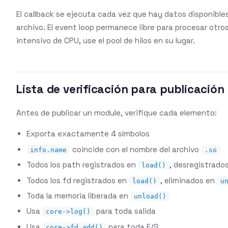
El callback se ejecuta cada vez que hay datos disponibles
archivo. El event loop permanece libre para procesar otro
intensivo de CPU, use el pool de hilos en su lugar.
Lista de verificación para publicación
Antes de publicar un module, verifique cada elemento:
Exporta exactamente 4 símbolos
coincide con el nombre del archivo
info.name
.so
Todos los path registrados en
, desregistrado
load()
Todos los fd registrados en
, eliminados en
load()
u
Toda la memoria liberada en
unload()
Usa
para toda salida
core->log()
Usa
para toda E/S
core->fd_add()