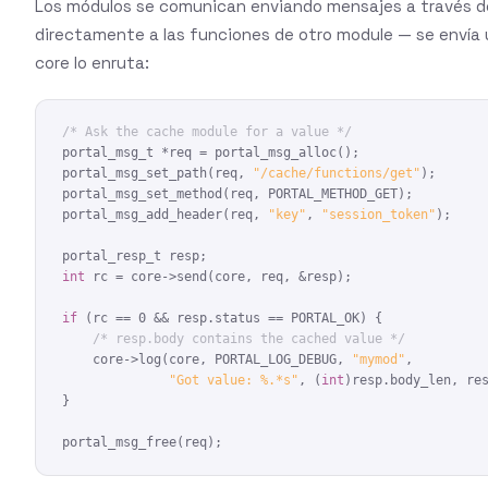
Los módulos se comunican enviando mensajes a través de
directamente a las funciones de otro module — se envía 
core lo enruta:
/* Ask the cache module for a value */
portal_msg_t *req = portal_msg_alloc();

portal_msg_set_path(req, 
"/cache/functions/get"
);

portal_msg_set_method(req, PORTAL_METHOD_GET);

portal_msg_add_header(req, 
"key"
, 
"session_token"
);

int
 rc = core->send(core, req, &resp);

if
 (rc == 0 && resp.status == PORTAL_OK) {

/* resp.body contains the cached value */
    core->log(core, PORTAL_LOG_DEBUG, 
"mymod"
,

"Got value: %.*s"
, (
int
)resp.body_len, res
}

portal_msg_free(req);