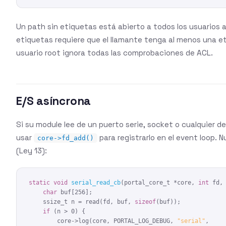
Un path sin etiquetas está abierto a todos los usuarios
etiquetas requiere que el llamante tenga al menos una et
usuario root ignora todas las comprobaciones de ACL.
E/S asíncrona
Si su module lee de un puerto serie, socket o cualquier d
usar
para registrarlo en el event loop. 
core->fd_add()
(Ley 13):
static void
serial_read_cb
(portal_core_t *core, 
int
 fd,
char
 buf[256];

    ssize_t n = read(fd, buf, 
sizeof
(buf));

if
 (n > 0) {

        core->log(core, PORTAL_LOG_DEBUG, 
"serial"
,
