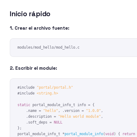
Inicio rápido
1. Crear el archivo fuente:
modules/mod_hello/mod_hello.c
2. Escribir el module:
#include
"portal/portal.h"
#include
<string.h>
static
 portal_module_info_t info = {

    .name = 
"hello"
, .version = 
"1.0.0"
,

    .description = 
"Hello world module"
,

    .soft_deps = 
NULL
};

portal_module_info_t *
portal_module_info
(
void
) { 
return