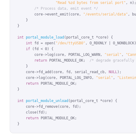
"Read %zd bytes from serial port"
, n);
/* Process data, emit event */
        core->event_emit(core, 
"/events/serial/data"
, bu
    }

}

int
portal_module_load
(portal_core_t *core) {

int
 fd = open(
"/dev/ttyUSB0"
, O_RDONLY | O_NONBLOCK)
if
 (fd < 0) {

        core->log(core, PORTAL_LOG_WARN, 
"serial"
, 
"Can
return
 PORTAL_MODULE_OK;  
/* degrade gracefully
    }

    core->fd_add(core, fd, serial_read_cb, 
NULL
);

    core->log(core, PORTAL_LOG_INFO, 
"serial"
, 
"Listeni
return
 PORTAL_MODULE_OK;

}

int
portal_module_unload
(portal_core_t *core) {

    core->fd_remove(core, fd);

    close(fd);

return
 PORTAL_MODULE_OK;

}