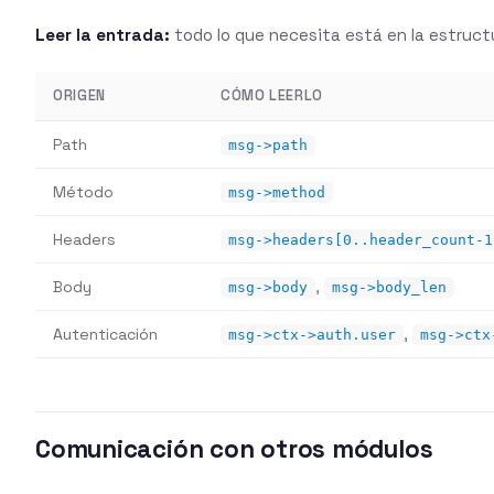
Leer la entrada:
todo lo que necesita está en la estruc
ORIGEN
CÓMO LEERLO
Path
msg->path
Método
msg->method
Headers
msg->headers[0..header_count-1
Body
,
msg->body
msg->body_len
Autenticación
,
msg->ctx->auth.user
msg->ctx
Comunicación con otros módulos