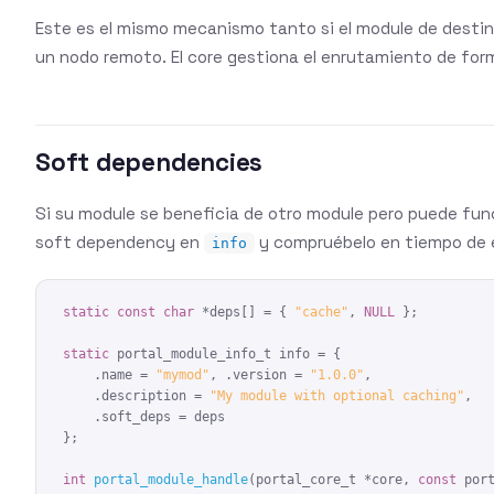
Este es el mismo mecanismo tanto si el module de destin
un nodo remoto. El core gestiona el enrutamiento de for
Soft dependencies
Si su module se beneficia de otro module pero puede func
soft dependency en
y compruébelo en tiempo de 
info
static
const
char
 *deps[] = { 
"cache"
, 
NULL
 };

static
 portal_module_info_t info = {

    .name = 
"mymod"
, .version = 
"1.0.0"
,

    .description = 
"My module with optional caching"
,

    .soft_deps = deps

};

int
portal_module_handle
(portal_core_t *core, 
const
 port