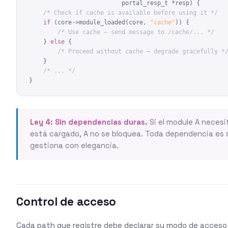
                          portal_resp_t *resp) {

/* Check if cache is available before using it */
if
 (core->module_loaded(core, 
"cache"
)) {

/* Use cache — send message to /cache/... */
    } 
else
 {

/* Proceed without cache — degrade gracefully *
    }

/* ... */
}
Ley 4: Sin dependencias duras.
Si el module A necesi
está cargado, A no se bloquea. Toda dependencia es 
gestiona con elegancia.
Control de acceso
Cada path que registre debe declarar su modo de acceso