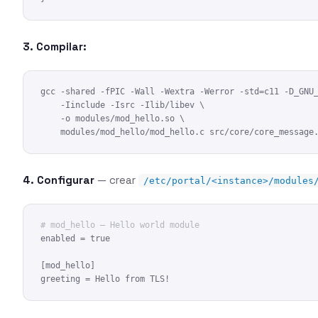
3. Compilar:
gcc -shared -fPIC -Wall -Wextra -Werror -std=c11 -D_GNU_
    -Iinclude -Isrc -Ilib/libev \

    -o modules/mod_hello.so \

    modules/mod_hello/mod_hello.c src/core/core_message
4. Configurar
— crear
/etc/portal/<instance>/modules
# mod_hello — Hello world module
enabled = true

[mod_hello]

greeting = Hello from TLS!