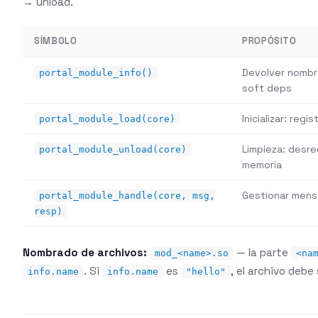
→ unload.
SÍMBOLO
PROPÓSITO
Devolver nombre
portal_module_info()
soft deps
Inicializar: regi
portal_module_load(core)
Limpieza: desreg
portal_module_unload(core)
memoria
Gestionar mens
portal_module_handle(core, msg,
resp)
Nombrado de archivos:
— la parte
mod_<name>.so
<na
. Si
es
, el archivo debe
info.name
info.name
"hello"